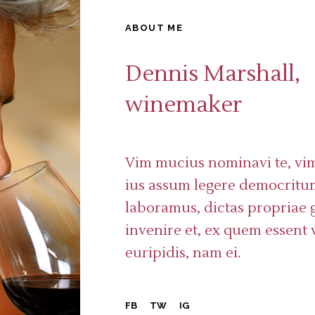
ABOUT ME
Dennis Marshall,
winemaker
Vim mucius nominavi te, vim
ius assum legere democritum
laboramus, dictas propriae 
invenire et, ex quem essent v
euripidis, nam ei.
FB
TW
IG