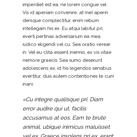
imperdiet est ea, ne lorem congue vel.
Vis id aperiam convenire, at mel aperiri
denique complectitur, enim rebum
intellegam his ex. Eu atqui labitur pri,
everti pertinax adversarium ea mea,
iudico eligendi vel cu. Sea oratio verear
in. Vel eu clita essent inermis, ex vis vitae
nemore graecis. Sea sumo deserunt
adolescens ex, id his legendos sensibus
evertitur, duis autem contentiones te cum
inani.
«Cu integre qualisque pri. Diam
error audire qui ut, facilis
accusamus at eos. Eam te brute
animal, ubique inimicus maluisset
vel ex. Graece insolens pri ex, erant