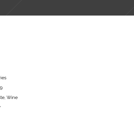
ies
19
ste
Wine
W