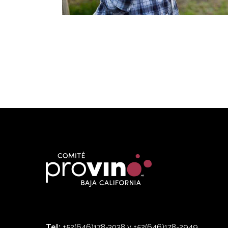
Tel:
+52(646)178-3038 y +52(646)178-2949