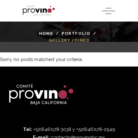
HOME
/
PORTFOLIO
/
GALLERY JOINED
Sorry, no posts matched your criteria.
Tel:
+52(646)178-3038 y +52(646)178-2949
E-mail:
contacto@provinobc.mx