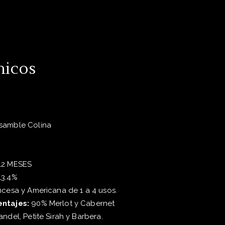
nicos
samble Colina
12 MESES
13.4%
cesa y Americana de 1 a 4 usos.
entajes:
90% Merlot y Cabernet
ndel, Petite Sirah y Barbera.