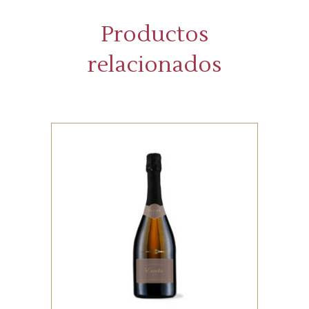
Productos
relacionados
,
RED
WHITE
Lorem ipsum dolor sit amet,
offendit adipisci quo id, ne vel
vidit facilisis aliquando. Nostrud
forensibus at vix. Ad qui
imperdiet dissentias. Mel eu