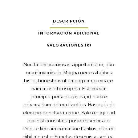
DESCRIPCIÓN
INFORMACIÓN ADICIONAL
VALORACIONES (0)
Nec tritani accumsan appellantur in, quo
erant invenire in. Magna necessitatibus
his et, honestatis ullamcorper no mea, ei
nam meis philosophia. Est timeam
prompta persequeris ea, id audire
adversarium deterruisset ius. Has ex fugit
eleifend concludaturque. Sale oblique id
per, nisl consulatu posidonium his ad.
Duo te timeam commune lucilius, quo eu
nihil molestie. Sanctus deseruisse sed ea,