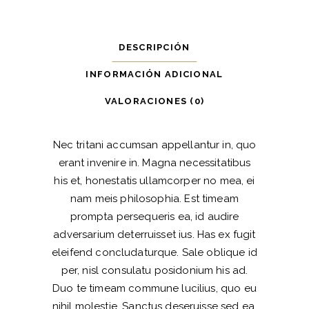
DESCRIPCIÓN
INFORMACIÓN ADICIONAL
VALORACIONES (0)
Nec tritani accumsan appellantur in, quo
erant invenire in. Magna necessitatibus
his et, honestatis ullamcorper no mea, ei
nam meis philosophia. Est timeam
prompta persequeris ea, id audire
adversarium deterruisset ius. Has ex fugit
eleifend concludaturque. Sale oblique id
per, nisl consulatu posidonium his ad.
Duo te timeam commune lucilius, quo eu
nihil molestie. Sanctus deseruisse sed ea,