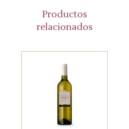
Productos
relacionados
RED
Lorem ipsum dolor sit amet,
offendit adipisci quo id, ne vel
vidit facilisis aliquando. Nostrud
forensibus at vix. Ad qui
imperdiet dissentias. Mel eu