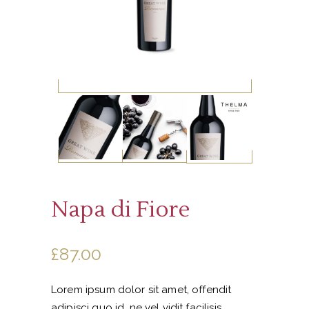
Napa di Fiore
£
87.00
Lorem ipsum dolor sit amet, offendit
adipisci quo id, ne vel vidit facilisis