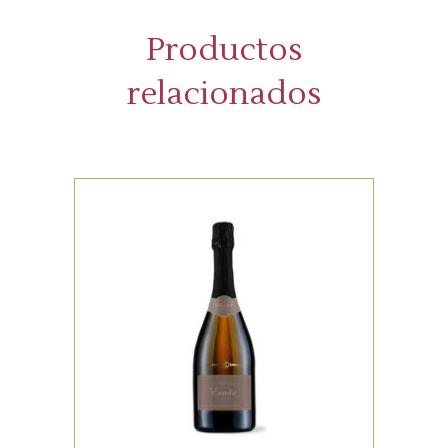
Productos
relacionados
WHITE
Lorem ipsum dolor sit amet,
offendit adipisci quo id, ne vel
vidit facilisis aliquando. Nostrud
forensibus at vix. Ad qui
imperdiet dissentias. Mel eu