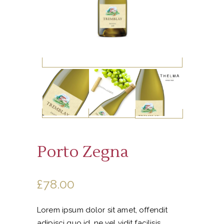
Porto Zegna
£
78.00
Lorem ipsum dolor sit amet, offendit
adipisci quo id, ne vel vidit facilisis