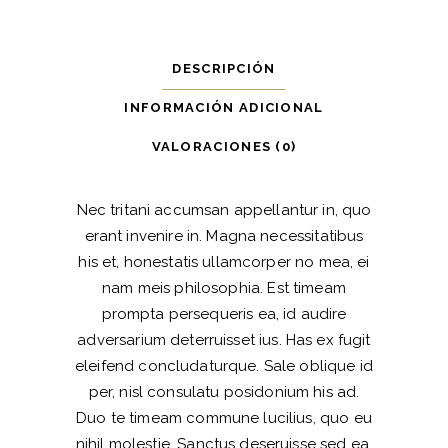
DESCRIPCIÓN
INFORMACIÓN ADICIONAL
VALORACIONES (0)
Nec tritani accumsan appellantur in, quo
erant invenire in. Magna necessitatibus
his et, honestatis ullamcorper no mea, ei
nam meis philosophia. Est timeam
prompta persequeris ea, id audire
adversarium deterruisset ius. Has ex fugit
eleifend concludaturque. Sale oblique id
per, nisl consulatu posidonium his ad.
Duo te timeam commune lucilius, quo eu
nihil molestie. Sanctus deseruisse sed ea,