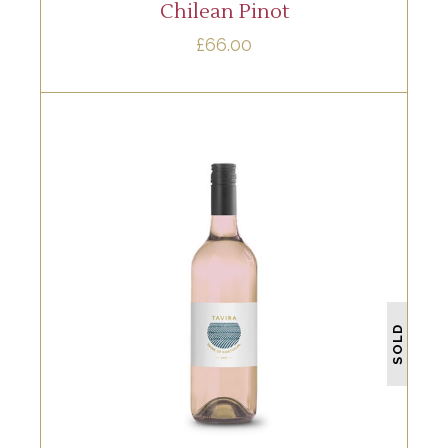
Chilean Pinot
£
66.00
WHITE
Lorem ipsum dolor sit amet, offendit
adipisci quo id, ne vel vidit facilisis
SOLD
aliquando. Nostrud fore