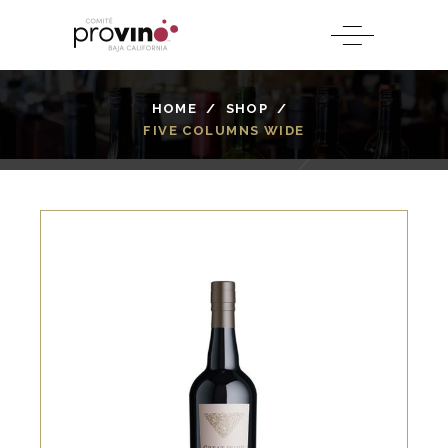
HOME
/
SHOP
/
FIVE COLUMNS WIDE
WHITE
Lorem ipsum dolor sit amet, offendit
adipisci quo id, ne vel vidit facilisis