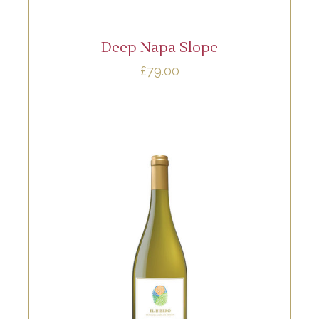
LEER MÁS
Deep Napa Slope
£
79.00
WHITE
Lorem ipsum dolor sit amet, offendit
adipisci quo id, ne vel vidit facilisis
aliquando. Nostrud fore