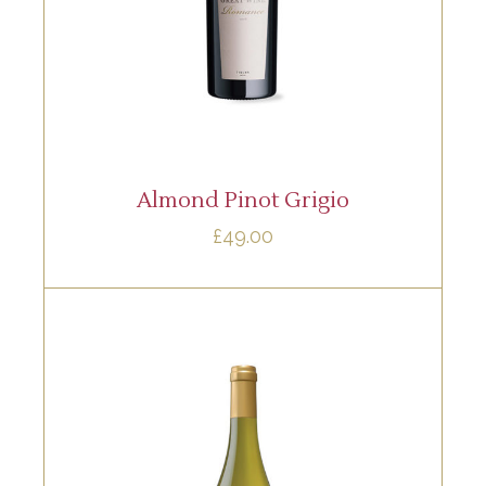
aliquando. Nostrud fore
AÑADIR AL CARRITO
Almond Pinot Grigio
£
49.00
,
RED
ROSE