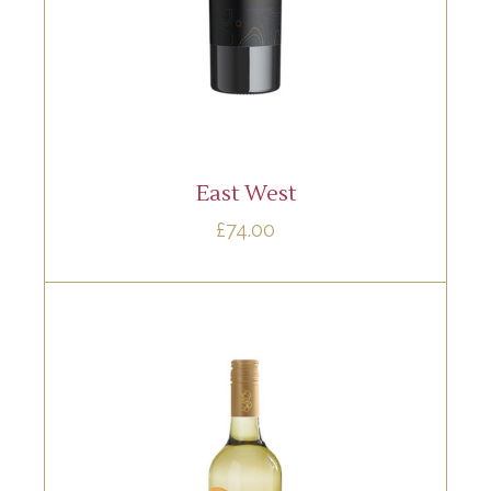
aliquando. Nostrud fore
AÑADIR AL CARRITO
East West
£
74.00
,
RED
ROSE