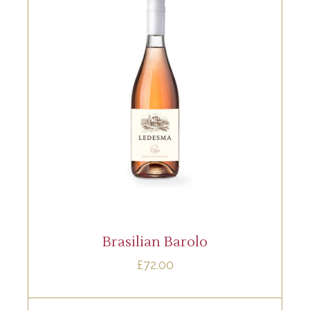
,
RED
ROSE
Lorem ipsum dolor sit amet, offendit
adipisci quo id, ne vel vidit facilisis
aliquando. Nostrud fore
AÑADIR AL CARRITO
Brasilian Barolo
£
72.00