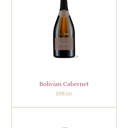
,
RED
WHITE
Lorem ipsum dolor sit amet, offendit
adipisci quo id, ne vel vidit facilisis
aliquando. Nostrud fore
AÑADIR AL CARRITO
Bolivian Cabernet
£
68.00