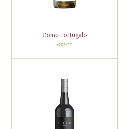
AÑADIR AL CARRITO
Domo Portugalo
£
88.00
SPARKLING
Lorem ipsum dolor sit amet, offendit
adipisci quo id, ne vel vidit facilisis