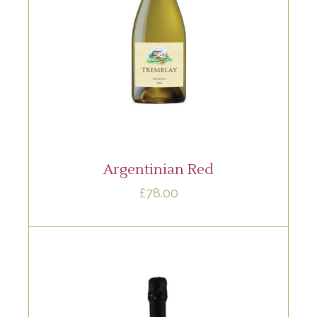
Lorem ipsum dolor sit amet, offendit
adipisci quo id, ne vel vidit facilisis
aliquando. Nostrud fore
AÑADIR AL CARRITO
Argentinian Red
£
78.00