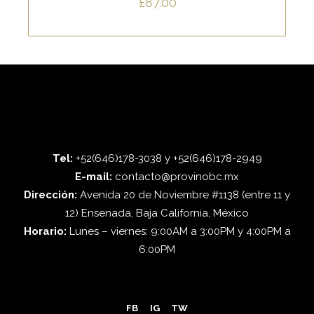
£
87.00
amet,
ne
Nostrud
Lorem ipsum dolor sit amet, offendit
offendit
vel
fore
adipisci quo id, ne vel vidit facilisis
AÑADIR AL CARRITO
adipisci
vidit
aliquando. Nostrud fore
quo
facilisis
id,
aliquando.
ne
Nostrud
vel
fore
AÑADIR AL CARRITO
vidit
facilisis
Tel:
+52(646)178-3038 y +52(646)178-2949
aliquando.
E-mail:
contacto@provinobc.mx
Nostrud
Dirección:
Avenida 20 de Noviembre #1138 (entre 11 y
fore
12) Ensenada, Baja California, México
Horario:
Lunes – viernes: 9:00AM a 3:00PM y 4:00PM a
6:00PM
FB
IG
TW