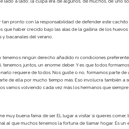
e lado a lado; la culpa era de algunos, de muchos, de uno so
 tan pronto con la responsabilidad de defender este cachito
 que haber crecido bajo las alas de la gallina de los huevo
os y bacanales del verano.
o tenemos ningún derecho añadido ni condiciones preferentes
, tenemos, juntos, un enorme deber. Y es que todos formamos
ionarlo requiere de todos. Nos guste o no, formamos parte de
rte de ella por mucho tiempo más. Eso involucra también a sus
 nos vamos volviendo cada vez más los hermanos que siempre h
ene muy buena fama de ser EL lugar a visitar si quieres comer,
enal al que muchos tenemos la fortuna de llamar hogar. Es un 