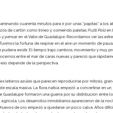
 caminando cuarenta minutos para ir por unas “papitas” a los 
azos de cartón como trineo y comiendo paletas
Frutti Polo
en 
s y pensar en el Valle de Guadalupe. Recordamos ver las estr
 Tuvimos la fortuna de respirar en el aire un momento de pausa
e pudiera existir. El tiempo trajo cambios, movimiento y muy 
cernos entre el mar de caras nuevas y pareció que rápidamen
, eso depende de la perspectiva.
es letreros azules que parecen reproducirse por mitosis, gra
de escala masiva. La flora nativa empezó a convertirse en un
de Guadalupe formaron una guerra por su distribución entre l
 agrícola. Los desarrollos inmobiliarios aparecieron de la n
s huevos de oro empezó a quedarse un poco calva. Años difíci