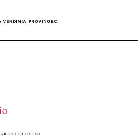
,
,
A VENDIMIA
PROVINOBC
io
car un comentario.